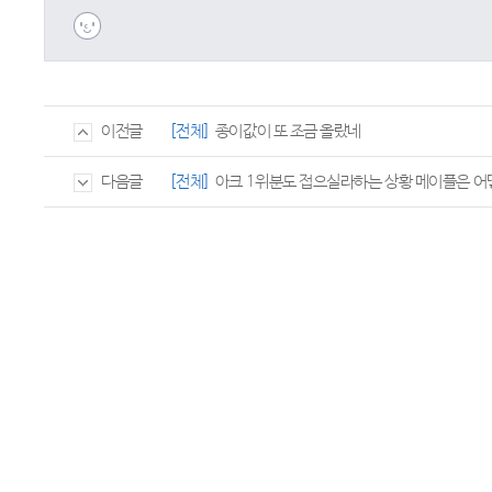
[전체]
종이값이 또 조금 올랐네
이전글
[전체]
아크 1위분도 접으실라하는 상황 메이플은 
다음글