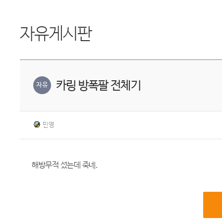
자유게시판
카링 방폭팔 전체기
자유
민영
해방무적 섰는데 죽네.