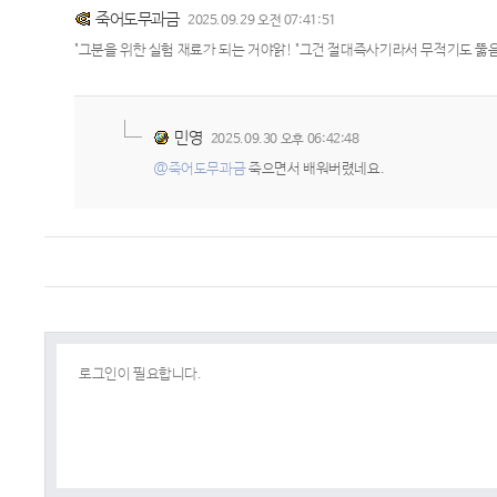
죽어도무과금
2025.09.29 오전 07:41:51
"그분을 위한 실험 재료가 되는 거야앍! "그건 절대즉사기라서 무적기도 뚫
민영
2025.09.30 오후 06:42:48
@죽어도무과금
죽으면서 배워버렸네요.