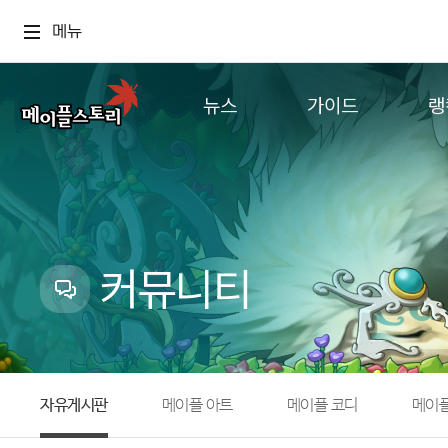
메뉴
뉴스
가이드
랭
공지사항
게임정보
월드
업데이트
직업소개
컨텐츠
이벤트
확률형 아이템
캐시샵 공지
NEXON NOW
커뮤니티
메이플 알림판
추가정보
with maple
자유게시판
메이플 아트
메이플 코디
메이