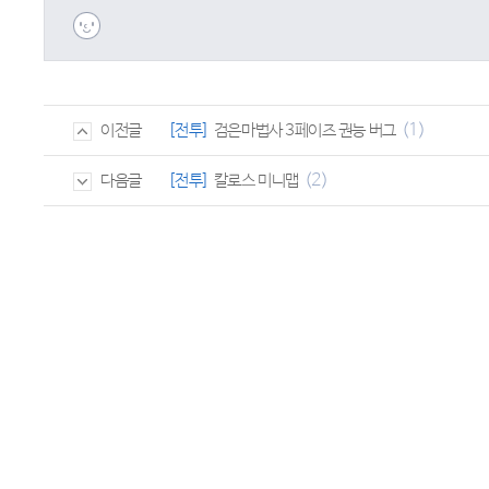
(1)
[전투]
검은마법사 3페이즈 권능 버그
이전글
(2)
[전투]
칼로스 미니맵
다음글