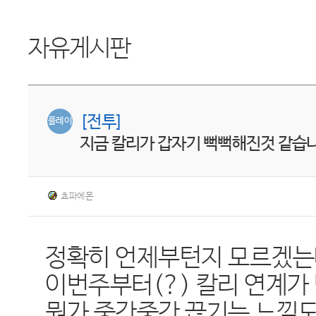
자유게시판
[전투]
플레이
지금 칼리가 갑자기 뻑뻑해진것 같습니
쵸파에몬
정확히 언제부턴지 모르겠
이번주부터(?) 칼리 연계가
뭔가 중간중간 끊기는 느낌도