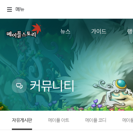
메뉴
뉴스
가이드
랭
공지사항
게임정보
월드
업데이트
직업소개
컨텐츠
이벤트
확률형 아이템
캐시샵 공지
NEXON NOW
커뮤니티
메이플 알림판
추가정보
with maple
자유게시판
메이플 아트
메이플 코디
메이