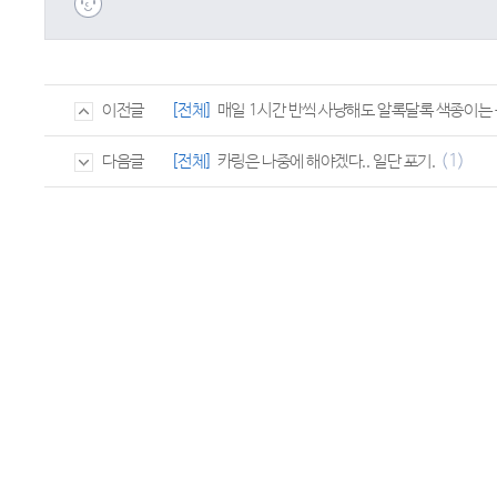
[전체]
매일 1시간 반씩 사냥해도 알록달록 색종이는
이전글
(1)
[전체]
카링은 나중에 해야겠다.. 일단 포기.
다음글