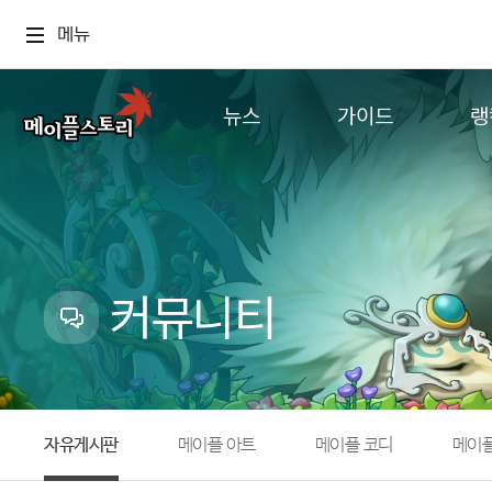
메뉴
뉴스
가이드
랭
공지사항
게임정보
월드
업데이트
직업소개
컨텐츠
이벤트
확률형 아이템
캐시샵 공지
NEXON NOW
커뮤니티
메이플 알림판
추가정보
with maple
자유게시판
메이플 아트
메이플 코디
메이