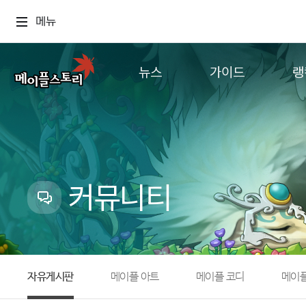
메뉴
뉴스
가이드
랭
공지사항
게임정보
월드
업데이트
직업소개
컨텐츠
이벤트
확률형 아이템
캐시샵 공지
NEXON NOW
커뮤니티
메이플 알림판
추가정보
with maple
자유게시판
메이플 아트
메이플 코디
메이