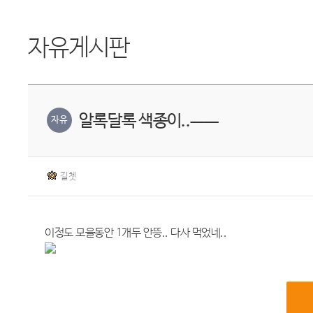
자유게시판
알록달록 색종이..ㅡㅡ
자유
길쳇
이정도 모을동안 1개두 안뜽.. 다사 먹었네..