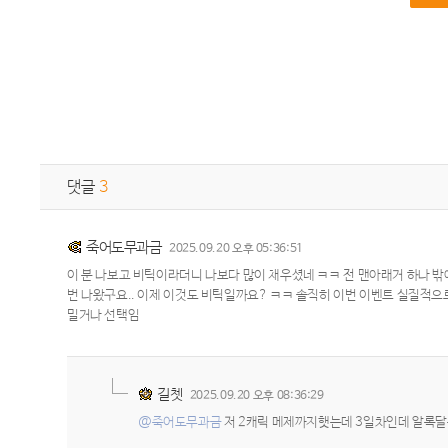
댓글
3
죽어도무과금
2025.09.20 오후 05:36:51
이 분 나보고 비틱이라더니 나보다 많이 채우셨네 ㅋㅋ 전 맨아래거 하나 밖에
번 나왔구요.. 이제 이것도 비틱일까요? ㅋㅋ 솔직히 이번 이벤트 실질적
밀거나 선택임
길쳇
2025.09.20 오후 08:36:29
@죽어도무과금
저 2캐릭 메제까지햇는데 3일차인데 알록달