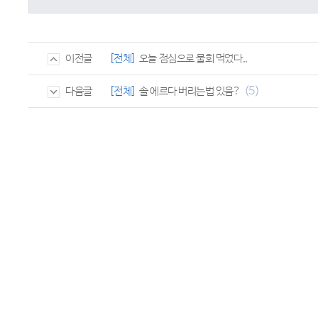
[전체]
오늘 점심으로 물회 먹었다..
이전글
(5)
[전체]
솔 에르다 버리는법 있음?
다음글