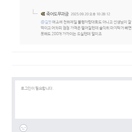
죽어도무과금
2025.09.20 오후 10:28:12
@길쳇
애초에 천하제일 불행자랑대회도 아니고 선생님이 잘 못
억이고 어차피 점점 가격은 떨어질텐데 솔직히 마지막거 빼면 
못해도 200개 가까이는 드실텐데 말이죠