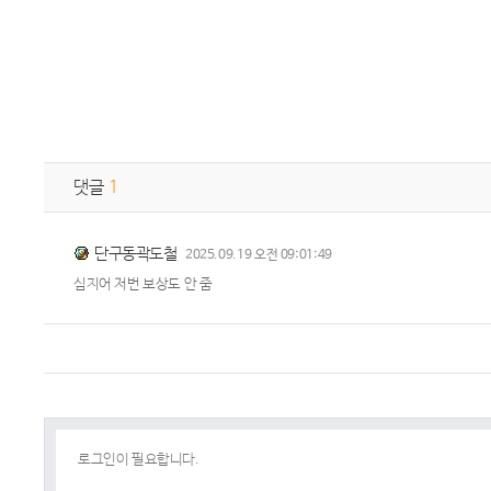
댓글
1
단구동곽도철
2025.09.19 오전 09:01:49
심지어 저번 보상도 안 줌