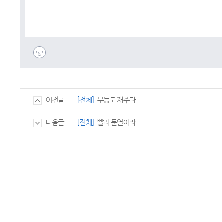
[전체]
무능도 재주다
이전글
[전체]
빨리 문열어라 ㅡㅡ
다음글