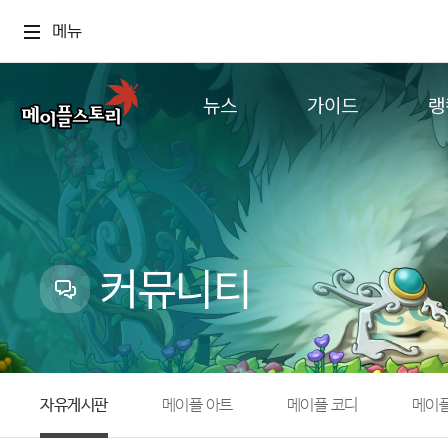
메뉴
뉴스
가이드
랭
공지사항
게임정보
월드
업데이트
직업소개
컨텐츠
이벤트
확률형 아이템
캐시샵 공지
NEXON NOW
커뮤니티
메이플 알림판
추가정보
with maple
자유게시판
메이플 아트
메이플 코디
메이