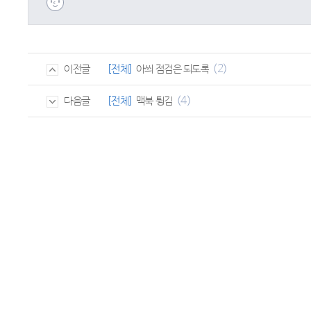
(2)
[전체]
아씌 점검은 되도록
이전글
(4)
[전체]
맥북 튕김
다음글