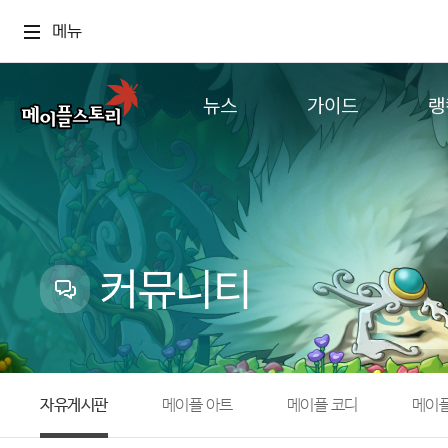
메뉴
뉴스
가이드
랭
공지사항
게임정보
월드
업데이트
직업소개
컨텐츠
이벤트
확률형 아이템
캐시샵 공지
NEXON NOW
커뮤니티
메이플 알림판
추가정보
with maple
자유게시판
메이플 아트
메이플 코디
메이