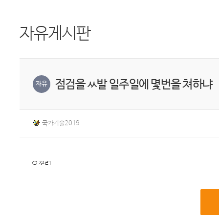
자유게시판
점검을 ㅆ발 일주일에 몇번을 쳐하냐
자유
국가기술2019
ㅇㅉㄺ