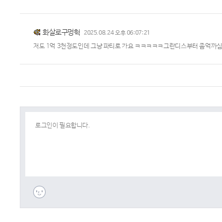
화살로구멍헉
2025.08.24 오후 06:07:21
저도 1억 3천정도인데 그냥 파티로 가요 ㅋㅋㅋㅋㅋ그란디스부터 좀억까심함.