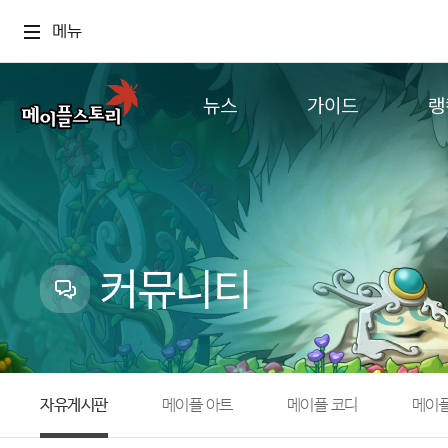
메뉴
뉴스
가이드
랭
공지사항
게임정보
월드
업데이트
직업소개
컨텐츠
이벤트
확률형 아이템
캐시샵 공지
NEXON NOW
커뮤니티
메이플 알림판
추가정보
with maple
자유게시판
메이플 아트
메이플 코디
메이