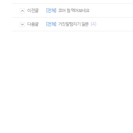
[전체]
코어 첨 먹어보네요
이전글
(4)
[전체]
거짓말탐지기 질문
다음글