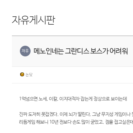
자유게시판
메노인네는 그란디스 보스가 어려워
자유
논닺
1억넘으면 노세, 이칼, 이지대적자 잡는게 정상으로 보이는데
진짜 도저히 못잡겠다. 이제 뇌가 딸린다. 그냥 무지성 게임이나 
리듬게임 해보니 10년 전보다 손도 많이 굳었고. 겜을 접고싶은데