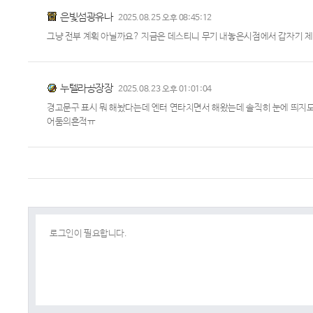
은빛섬광유나
2025.08.25 오후 08:45:12
그냥 전부 계획 아닐까요? 지금은 데스티니 무기 내놓은시점에서 갑자기 
누텔라공장장
2025.08.23 오후 01:01:04
경고문구 표시 뭐 해놨다는데 엔터 연타치면서 해왔는데 솔직히 눈에 띄지도
어둠의흔적ㅠ