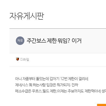
자유게시판
주간보스 제한 뭐임? 이거
자유
DJ하델
아니 자쿰부터 돌았는데 갑자기 12번 제한이 걸리네
제네시스 퀘 하는사람 입장은 뭐가되지; 진짜
메소수급은 우르스,필드 제한,이제는 주보까지도 제한먹이네 생