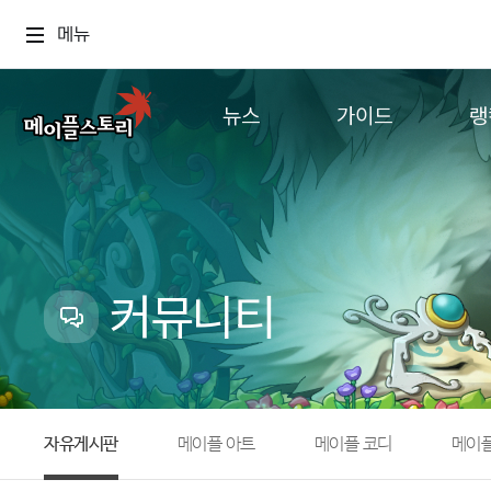
메뉴
뉴스
가이드
랭
공지사항
게임정보
월드
업데이트
직업소개
컨텐츠
이벤트
확률형 아이템
캐시샵 공지
NEXON NOW
커뮤니티
메이플 알림판
추가정보
with maple
자유게시판
메이플 아트
메이플 코디
메이