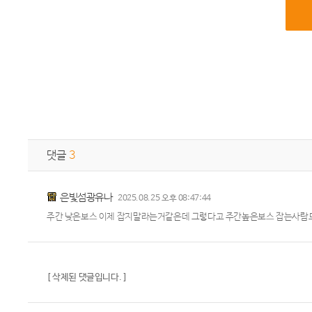
댓글
3
은빛섬광유나
2025.08.25 오후 08:47:44
주간 낮은보스 이제 잡지말라는거같은데 그렇다고 주간높은보스 잡는사람도 잘
[ 삭제된 댓글입니다. ]