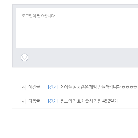
[전체]
메이플 참 x 같은 게임 만들러갑니다 ㅎㅎㅎㅎ
이전글
[전체]
륀느의 가호 재출시 기원 452일차
다음글