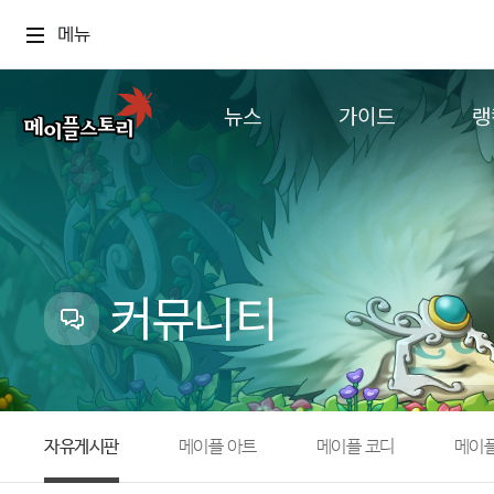
메뉴
뉴스
가이드
랭
공지사항
게임정보
월드
업데이트
직업소개
컨텐츠
이벤트
확률형 아이템
캐시샵 공지
NEXON NOW
커뮤니티
메이플 알림판
추가정보
with maple
자유게시판
메이플 아트
메이플 코디
메이