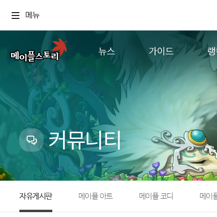
메뉴
뉴스
가이드
랭
공지사항
게임정보
월드
업데이트
직업소개
컨텐츠
이벤트
확률형 아이템
캐시샵 공지
NEXON NOW
커뮤니티
메이플 알림판
추가정보
with maple
자유게시판
메이플 아트
메이플 코디
메이