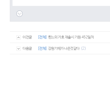
[전체]
륀느의 가호 재출시 기원 452일차
이전글
(2)
[전체]
강원기때가 나은것같다
다음글