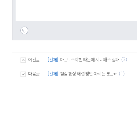
(3)
[전체]
아...보스제한 때문에 제네패스 실패
이전글
(1)
[전체]
튕김 현상 해결 방안 아시는 분...ㅠ
다음글