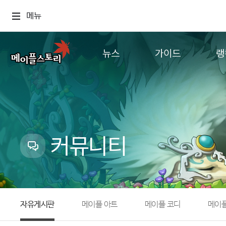
메뉴
뉴스
가이드
랭
공지사항
게임정보
월드
업데이트
직업소개
컨텐츠
이벤트
확률형 아이템
캐시샵 공지
NEXON NOW
커뮤니티
메이플 알림판
추가정보
with maple
자유게시판
메이플 아트
메이플 코디
메이