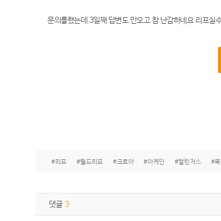
문의를했는데 3일째 답변도 안오고 참 난감하네요 리프실수
#리프
#월드리프
#크로아
#아케인
#챌린저스
#
댓글
3