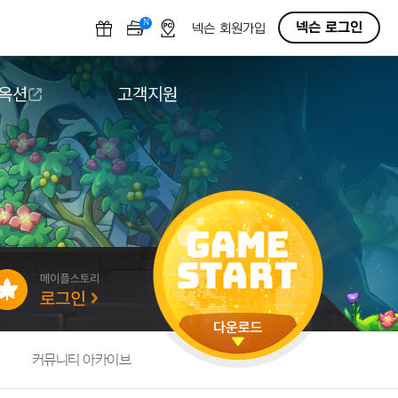
N
OFF
넥슨 로그인
넥슨 회원가입
 옥션
고객지원
옥션
다운로드
도움말/1:1문의
버그악용/불법프로그램 신고
게임 접근성
커뮤니티 아카이브