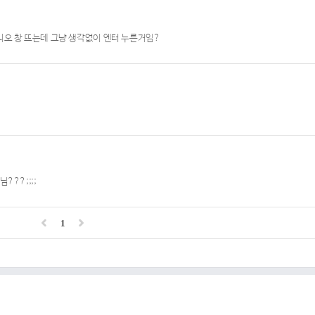
니오 창 뜨는데 그냥 생각없이 엔터 누른거임?
??;;;;
1