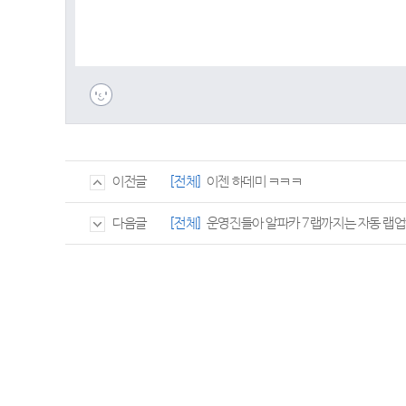
[전체]
이젠 하데미 ㅋㅋㅋ
이전글
[전체]
운영진들아 알파카 7랩까지는 자동 랩업
다음글