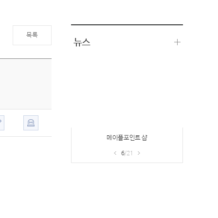
목록
뉴스
메이플포인트 샵
6
/21