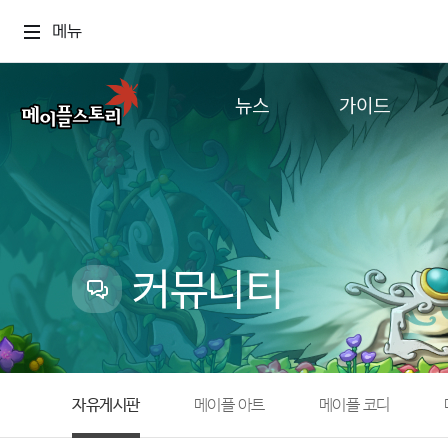
메뉴
뉴스
가이드
공지사항
게임정보
업데이트
직업소개
이벤트
확률형 아이템
캐시샵 공지
NEXON NOW
커뮤니티
메이플 알림판
추가정보
with maple
자유게시판
메이플 아트
메이플 코디