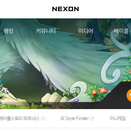
랭킹
커뮤니티
미디어
메이플
월드 랭킹
자유게시판
영상
메이플 
컨텐츠 랭킹
메이플 아트
음악
메이플 코디
아트웍
메이플스토리 파트너스
웹툰
AI Style Finder
미니게임
커뮤니티 아카이브
메이플스토리 파트너스
AI Style Finder
미니게임