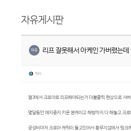
자유게시판
리프 잘못해서 아케인 가버렸는데
자유
개아
챌3에서 크로아로 리프해야되는거 더블클릭 현상으로 서버
몇달동안 애지중지 키운 본캐이고 해방까지 다 해놓고 크로아
궁성비마저 크로아 캐릭이 들고있어서 황무지섭에서 링크