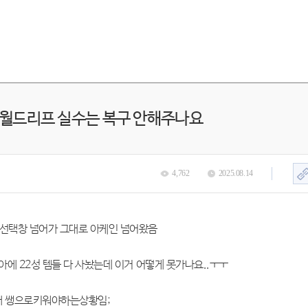
 월드리프 실수는 복구 안해주나요
4,762
2025.08.14
선택창 넘어가 그대로 아케인 넘어왔음
에 22성 템들 다 사놨는데 이거 어떻게 못가나요..ㅜㅜ
캐 쌩으로키워야하는상황임;