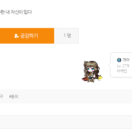
한 내 자신이 밉다
1
명
개아
Lv. 279
아케인
복구
#문의