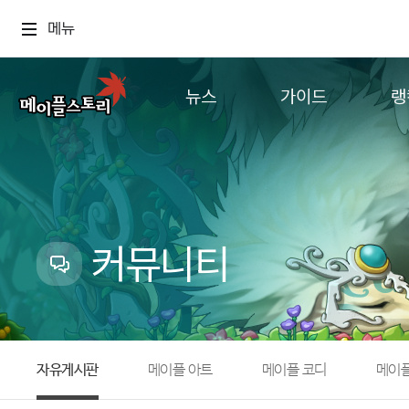
메뉴
뉴스
가이드
랭
공지사항
게임정보
월드
업데이트
직업소개
컨텐츠
이벤트
확률형 아이템
캐시샵 공지
NEXON NOW
커뮤니티
메이플 알림판
추가정보
with maple
자유게시판
메이플 아트
메이플 코디
메이