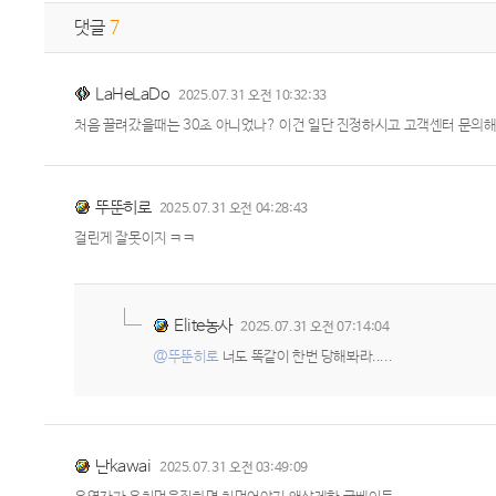
댓글
7
LaHeLaDo
2025.07.31 오전 10:32:33
처음 끌려갔을때는 30초 아니었나? 이건 일단 진정하시고 고객센터 문의
뚜뚠히로
2025.07.31 오전 04:28:43
걸린게 잘못이지 ㅋㅋ
Elite농사
2025.07.31 오전 07:14:04
@뚜뚠히로
너도 똑같이 한번 당해봐라.....
난kawai
2025.07.31 오전 03:49:09