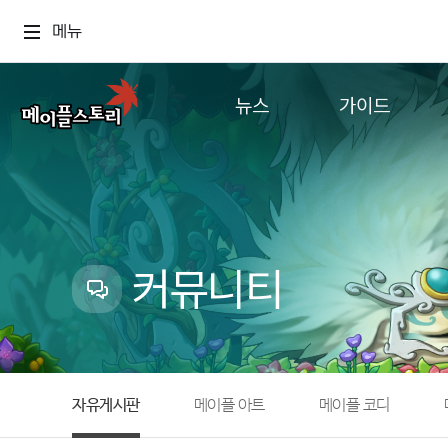
메뉴
뉴스
가이드
공지사항
게임정보
업데이트
직업소개
이벤트
확률형 아이템
캐시샵 공지
NEXON NOW
커뮤니티
메이플 알림판
추가정보
with maple
자유게시판
메이플 아트
메이플 코디