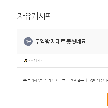
자유게시판
무역왕 재대로 못봣네요
자유
메에엠이여
쭉 눌러서 무역시키기 지금 하고 잇고 햇는데 1강에서 실패