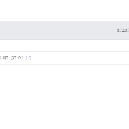
(
0
/200
(2)
 이유가 뭔가요?
)