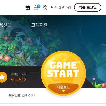
N
OFF
넥슨 로그인
넥슨 회원가입
 옥션
고객지원
옥션
다운로드
도움말/1:1문의
버그악용/불법프로그램 신고
게임 접근성
커뮤니티 아카이브