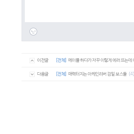
[전체]
메이플 하다가 자꾸 이렇게 에러 뜨는데
이전글
(4
[전체]
매력터지는 아케인리버 검밑 보스들
다음글