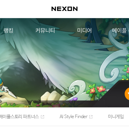
랭킹
커뮤니티
미디어
메이플
월드 랭킹
자유게시판
영상
메이플 
컨텐츠 랭킹
메이플 아트
음악
메이플 코디
아트웍
메이플스토리 파트너스
웹툰
AI Style Finder
미니게임
커뮤니티 아카이브
메이플스토리 파트너스
AI Style Finder
미니게임