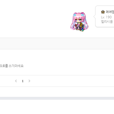
메에
Lv. 190
엘리시움
매크로를 쓰지마세요
1