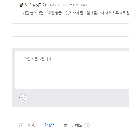
보스공증가O
2025.07.30 오후 07:18:48
오기간 늘어나면 최대한 영끌로 늦게사서 필요할때 몰아서 사서 몇주고 몇
(1)
[성장]
메이플 궁금해요
이전글