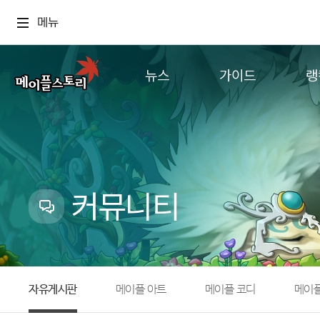
메뉴
뉴스
가이드
랭
공지사항
게임정보
월드
업데이트
직업소개
컨텐츠
이벤트
확률형 아이템
캐시샵 공지
NEXON NOW
커뮤니티
메이플 알림판
추가정보
with maple
자유게시판
메이플 아트
메이플 코디
메이