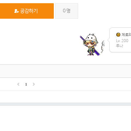
0
명
제로의
Lv. 200
루나
1