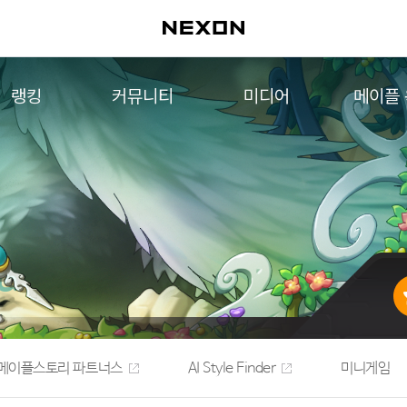
랭킹
커뮤니티
미디어
메이플
월드 랭킹
자유게시판
영상
메이플 
컨텐츠 랭킹
메이플 아트
음악
메이플 코디
아트웍
메이플스토리 파트너스
웹툰
AI Style Finder
미니게임
커뮤니티 아카이브
메이플스토리 파트너스
AI Style Finder
미니게임