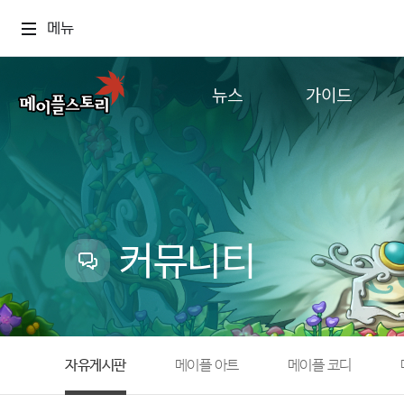
메뉴
뉴스
가이드
공지사항
게임정보
업데이트
직업소개
이벤트
확률형 아이템
캐시샵 공지
NEXON NOW
커뮤니티
메이플 알림판
추가정보
with maple
자유게시판
메이플 아트
메이플 코디