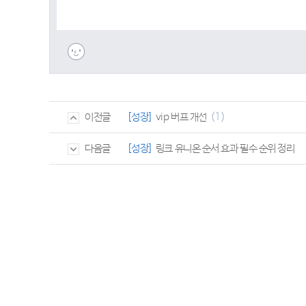
(1)
[성장]
vip 버프 개선
이전글
[성장]
링크 유니온 순서 효과 필수 순위 정리
다음글