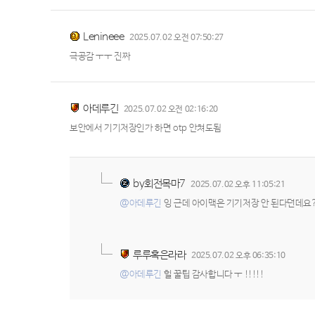
Lenineee
2025.07.02 오전 07:50:27
극공감 ㅜㅜ 진짜
아데루긴
2025.07.02 오전 02:16:20
보안에서 기기저장인가 하면 otp 안쳐도됨
by회전목마7
2025.07.02 오후 11:05:21
@아데루긴
잉 근데 아이맥은 기기저장 안 된다던데요?
루루혹은라라
2025.07.02 오후 06:35:10
@아데루긴
헐 꿀팁 감사합니다 ㅜ !!!!!