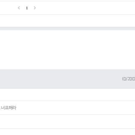
1
(
0
/200
 너프해라