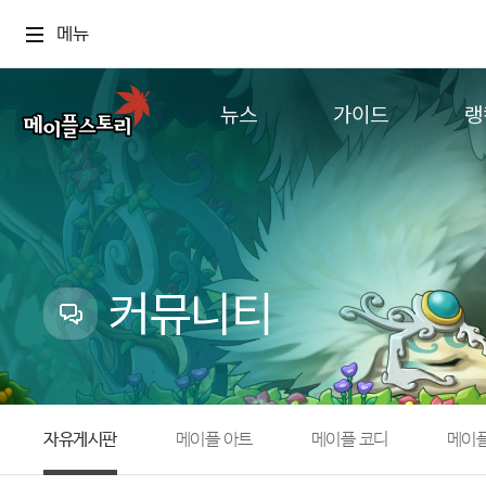
메뉴
뉴스
가이드
랭
공지사항
게임정보
월드
업데이트
직업소개
컨텐츠
이벤트
확률형 아이템
캐시샵 공지
NEXON NOW
커뮤니티
메이플 알림판
추가정보
with maple
자유게시판
메이플 아트
메이플 코디
메이