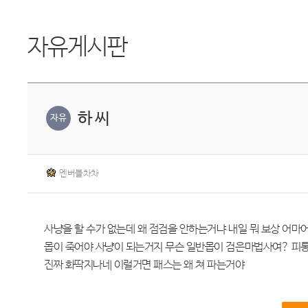
자유게시판
하 씨
자유
엔버블차차
사냥을 할 수가 없는데 왜 점검을 안하는거냐 내일 뭐 보상 어마
몹이 죽어야 사냥이 되는거지 무슨 일반몹이 검은마법사여? 피통
진짜 화딱지나네 이럴거면 패스는 왜 쳐 파는거야