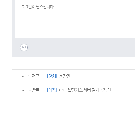
[전체]
ㅈ망겜
이전글
[성장]
아니 챌린져스 서버 딸기농장 렉
다음글