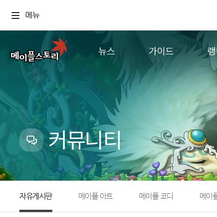
메뉴
뉴스
가이드
랭
공지사항
게임정보
월드
업데이트
직업소개
컨텐츠
이벤트
확률형 아이템
캐시샵 공지
NEXON NOW
커뮤니티
메이플 알림판
추가정보
with maple
자유게시판
메이플 아트
메이플 코디
메이