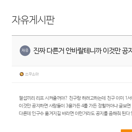
자유게시판
진짜 다른거 안바랄테니까 이것만 공
자유
쓰꾸소마
챌섭끼리 리프 시켜줄꺼야? 친구랑 하려고하는데 친구 이미 1
이것만 공지하면 사람들이 3을가든 4를 가든 정할꺼아냐 글보
다른데 인구수 옮겨지길 바라면 이런거라도 공지를 좀해줘 된다 