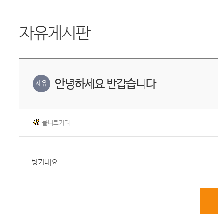
자유게시판
안녕하세요 반갑습니다
자유
묠니르키티
팅기네요