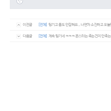
[전체]
팅기고 몹도 안잡혀요 .. 나연차 소진하고 오
이전글
[전체]
계속 팅기네 ㅋㅋㅋ 몬스터는 죽는건지 안죽는
다음글