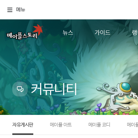
메뉴
뉴스
가이드
랭
공지사항
게임정보
월드
업데이트
직업소개
컨텐츠
이벤트
확률형 아이템
캐시샵 공지
NEXON NOW
커뮤니티
메이플 알림판
추가정보
with maple
자유게시판
메이플 아트
메이플 코디
메이