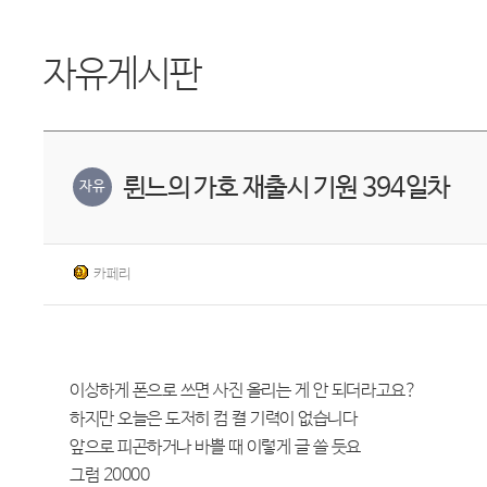
자유게시판
륀느의 가호 재출시 기원 394일차
자유
카페리
이상하게 폰으로 쓰면 사진 올리는 게 안 되더라고요?
하지만 오늘은 도저히 컴 켤 기력이 없습니다
앞으로 피곤하거나 바쁠 때 이렇게 글 쓸 듯요
그럼 20000