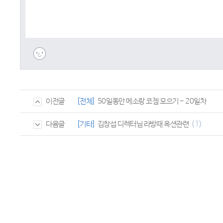
[전체]
50일동안 메소랑 코젬 모으기 - 20일차
이전글
(1)
[기타]
김창섭 디렉터님 라방때 옥션관련
다음글