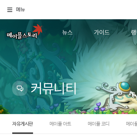
메뉴
뉴스
가이드
랭
공지사항
게임정보
월드
업데이트
직업소개
컨텐츠
이벤트
확률형 아이템
캐시샵 공지
NEXON NOW
커뮤니티
메이플 알림판
추가정보
with maple
자유게시판
메이플 아트
메이플 코디
메이