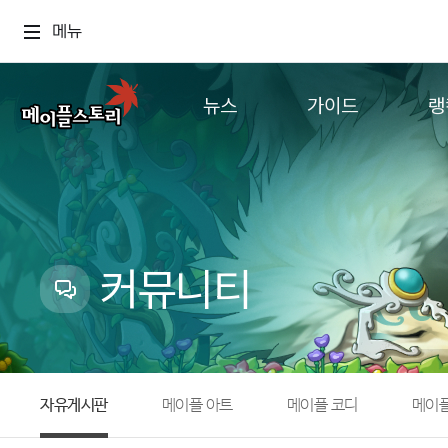
메뉴
뉴스
가이드
랭
공지사항
게임정보
월드
업데이트
직업소개
컨텐츠
이벤트
확률형 아이템
캐시샵 공지
NEXON NOW
커뮤니티
메이플 알림판
추가정보
with maple
자유게시판
메이플 아트
메이플 코디
메이