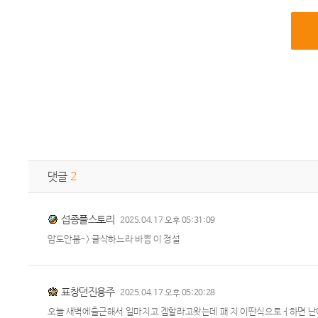
댓글
2
섭종플스토리
2025.04.17 오후 05:31:09
암도안봄-> 글삭하느라 바쁨 이 정설
표창던진용주
2025.04.17 오후 05:20:28
오늘 새벽에출근해서 일마치고 겜할라고왓는데 패 치 이딴식으로ㅓ하면 난