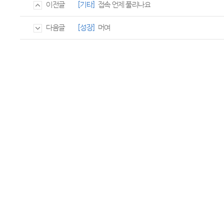
[기타]
접속 언제 풀리나요
이전글
[성장]
머여
다음글