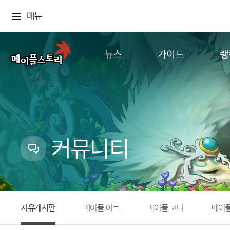
메뉴
뉴스
가이드
랭
공지사항
게임정보
월드
업데이트
직업소개
컨텐츠
이벤트
확률형 아이템
캐시샵 공지
NEXON NOW
커뮤니티
메이플 알림판
추가정보
with maple
자유게시판
메이플 아트
메이플 코디
메이