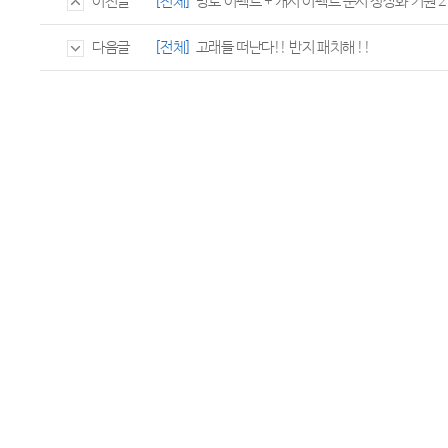
[전체]
망토 이펙트 + 캐시 이펙트 순서 정상화 기원 2
이전글
[전체]
고래들 떠난다!! 반지 패치해 !!
다음글