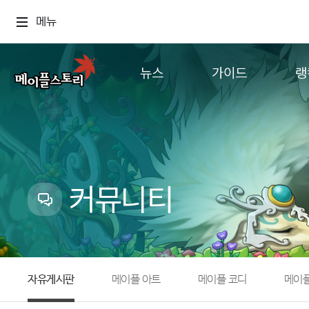
메뉴
뉴스
가이드
랭
공지사항
게임정보
월드
업데이트
직업소개
컨텐츠
이벤트
확률형 아이템
캐시샵 공지
NEXON NOW
커뮤니티
메이플 알림판
추가정보
with maple
자유게시판
메이플 아트
메이플 코디
메이