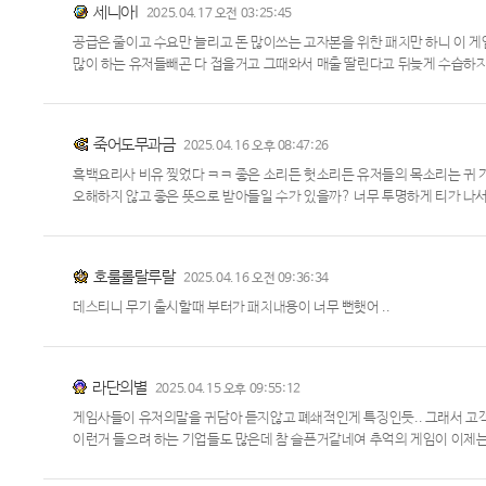
세니아I
2025.04.17 오전 03:25:45
공급은 줄이고 수요만 늘리고 돈 많이쓰는 고자본을 위한 패치만 하니 이 게
많이 하는 유저들빼곤 다 접을거고 그때와서 매출 딸린다고 뒤늦게 수습하지
죽어도무과금
2025.04.16 오후 08:47:26
흑백요리사 비유 찢었다 ㅋㅋ 좋은 소리든 헛소리든 유저들의 목소리는 귀 기
오해하지 않고 좋은 뜻으로 받아들일 수가 있을까? 너무 투명하게 티가 나서 
호룰롤랄루랄
2025.04.16 오전 09:36:34
데스티니 무기 출시할때 부터가 패치내용이 너무 뻔햇어 ..
라단의별
2025.04.15 오후 09:55:12
게임사들이 유저의말을 귀담아 듣지않고 폐쇄적인게 특징인듯.. 그래서 고
이런거 들으려 하는 기업들도 많은데 참 슬픈거같네여 추억의 게임이 이제