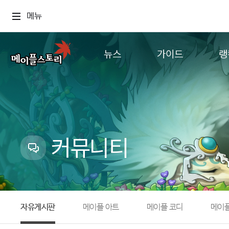
메뉴
뉴스
가이드
랭
공지사항
게임정보
월드
업데이트
직업소개
컨텐츠
이벤트
확률형 아이템
캐시샵 공지
NEXON NOW
커뮤니티
메이플 알림판
추가정보
with maple
자유게시판
메이플 아트
메이플 코디
메이