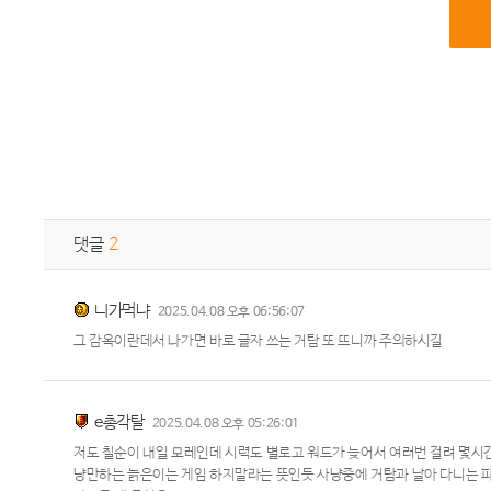
댓글
2
니가먹냐
2025.04.08 오후 06:56:07
그 감옥이란데서 나가면 바로 글자 쓰는 거탐 또 뜨니까 주의하시길
e총각탈
2025.04.08 오후 05:26:01
저도 칠순이 내일 모레인데 시력도 별로고 워드가 늦어서 여러번 걸려 몇
냥만하는 늙은이는 게임 하지말라는 뜻인듯 사냥중에 거탐과 날아 다니는 파