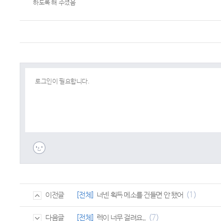
하도록 해 주셨음
(1)
[전체]
너넨 획득 메소를 건들면 안 됐어
이전글
(7)
[전체]
렉이 너무 걸려요..
다음글