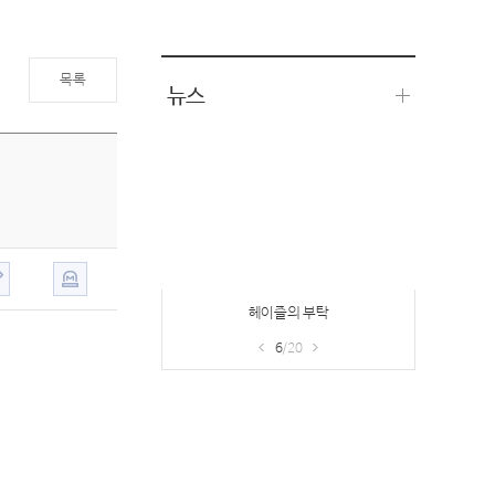
목록
뉴스
헤이즐의 부탁
6
/20