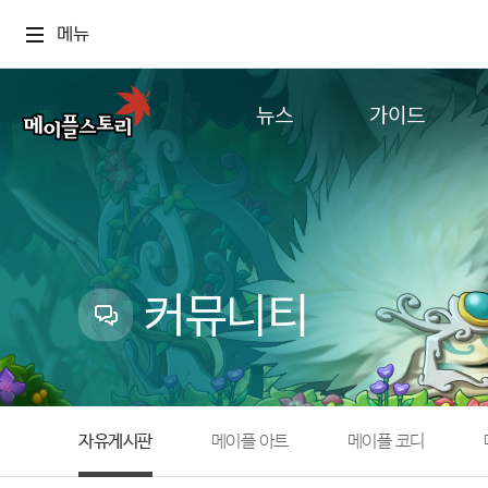
메뉴
뉴스
가이드
공지사항
게임정보
업데이트
직업소개
이벤트
확률형 아이템
캐시샵 공지
NEXON NOW
커뮤니티
메이플 알림판
추가정보
with maple
자유게시판
메이플 아트
메이플 코디