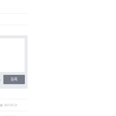
등록
)
2025.03.23