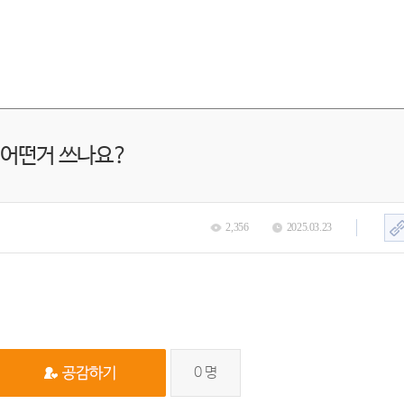
 어떤거 쓰나요?
2,356
2025.03.23
0
명