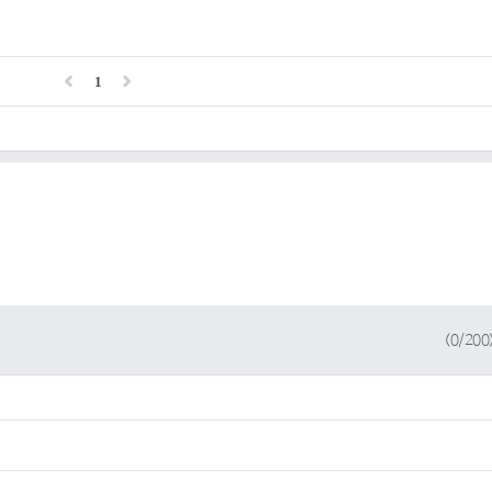
1
(
0
/200