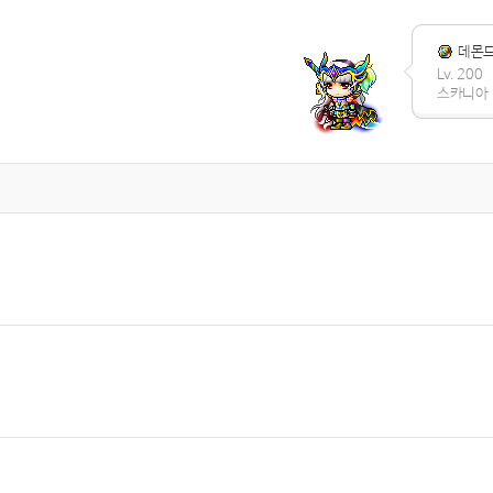
데몬
Lv. 200
스카니아