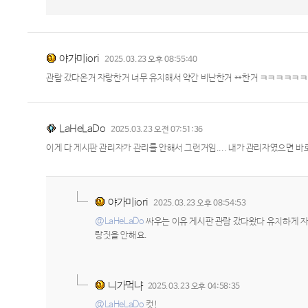
야가미iori
2025.03.23 오후 08:55:40
관람 갔다온거 자랑한거 너무 유치해서 약간 비난한거 **한거 ㅋㅋㅋㅋㅋㅋ
LaHeLaDo
2025.03.23 오전 07:51:36
이게 다 게시판 관리자가 관리를 안해서 그런거임.... 내가 관리자였으면 바
야가미iori
2025.03.23 오후 08:54:53
@LaHeLaDo
싸우는 이유 게시판 관람 갔다왔다 유치하게 
랑짓을 안해요.
니가먹냐
2025.03.23 오후 04:58:35
@LaHeLaDo
컷!