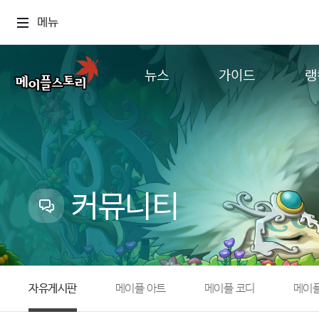
메뉴
뉴스
가이드
랭
공지사항
게임정보
월드
업데이트
직업소개
컨텐츠
이벤트
확률형 아이템
캐시샵 공지
NEXON NOW
커뮤니티
메이플 알림판
추가정보
with maple
자유게시판
메이플 아트
메이플 코디
메이