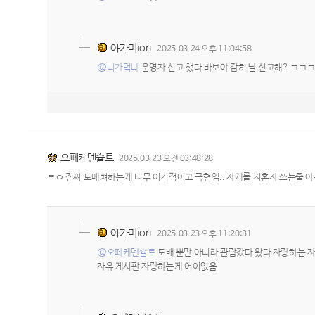
야가미iori
2025.03.24 오후 11:04:58
@니가먹냐
운영자 신고 했다 바보야 감히 날 신고해? ㅋㅋ
오페케덴슐트
2025.03.23 오전 03:48:28
ㄹㅇ 진짜 도배쳐하는게 너무 이기적이고 극혐임.. 자게를 지혼자 쓰는줄 
야가미iori
2025.03.23 오후 11:20:31
@오페케덴슐트
도배 뿐만 아니라 관람갔다 왔다 자랑하는 
자유 게시판 자랑하는게 어이없음