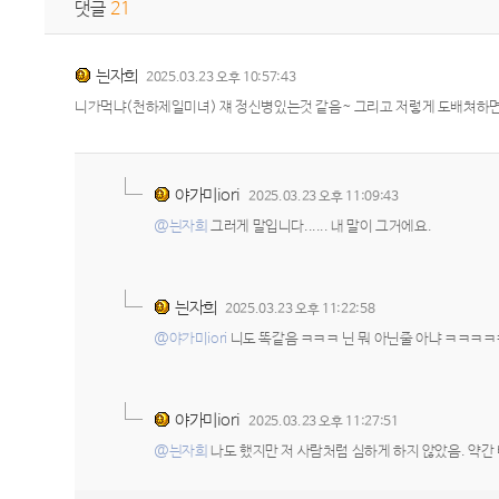
댓글
21
늰자희
2025.03.23 오후 10:57:43
니가먹냐(천하제일미녀) 쟤 정신병있는것 같음~ 그리고 저렇게 도배쳐하면
야가미iori
2025.03.23 오후 11:09:43
@늰자희
그러게 말입니다...... 내 말이 그거에요.
늰자희
2025.03.23 오후 11:22:58
@야가미iori
니도 똑같음 ㅋㅋㅋ 닌 뭐 아닌줄 아냐 ㅋㅋㅋ
야가미iori
2025.03.23 오후 11:27:51
@늰자희
나도 했지만 저 사람처럼 심하게 하지 않았음. 약간 비