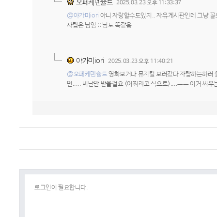
오페케덴슐트
2025.03.23 오후 11:33:37
@야가미iori
아니 자랑할수도있지.. 자유게시판인데 그냥 꼴
사람은 님임 ;; 님도 똑같음
야가미iori
2025.03.23 오후 11:40:21
@오페케덴슐트
영화보거나 뮤지컬 보러갔다 자랑하는하러 올려
면..... 비난만 받을걸요 (어쩌라고 식으로)....ㅡㅡ 이거 싸