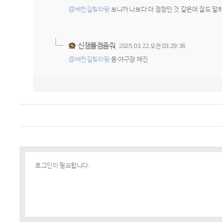
@배한길힐라팡
보니까 나보다 더 겜창인 것 같은데 잘도 말
신잼플겜좀줘
2025.03.22 오전 03:29:36
@배한길힐라팡
응 야구장 매진