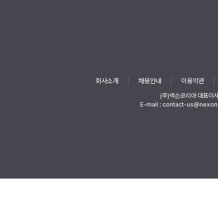
회사소개
채용안내
이용약관
(주)넥슨코리아 대표이
E-mail : contact-us@nexon