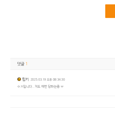
댓글
1
힘키
2025.03.19 오후 08:34:30
ㅇㅈ입니다.. 저도 매번 당하는중 ㅠ