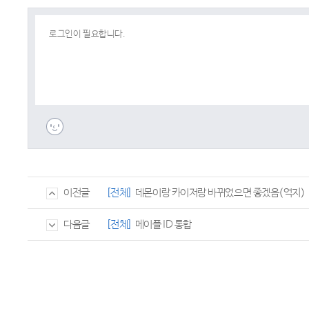
[전체]
데몬이랑 카이저랑 바뀌었으면 좋겠음(억지)
이전글
[전체]
메이플 ID 통합
다음글