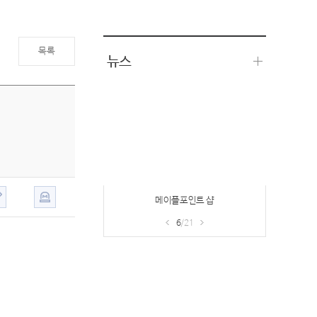
목록
뉴스
메이플포인트 샵
6
/21