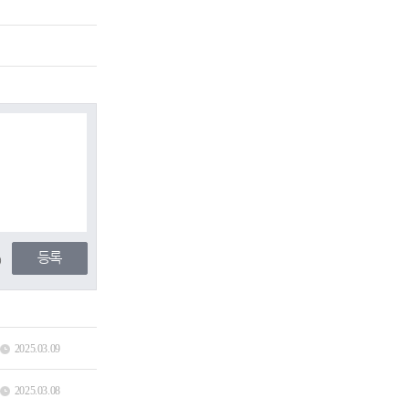
등록
)
2025.03.09
2025.03.08