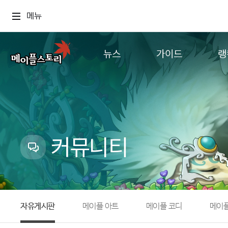
메뉴
뉴스
가이드
랭
공지사항
게임정보
월드
업데이트
직업소개
컨텐츠
이벤트
확률형 아이템
캐시샵 공지
NEXON NOW
커뮤니티
메이플 알림판
추가정보
with maple
자유게시판
메이플 아트
메이플 코디
메이