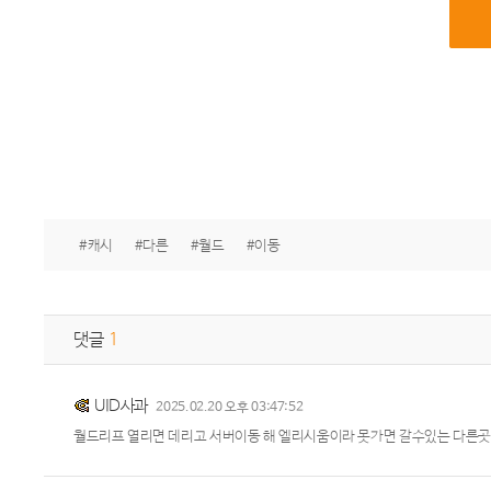
#캐시
#다른
#월드
#이동
댓글
1
UID사과
2025.02.20 오후 03:47:52
월드리프 열리면 데리고 서버이동 해 엘리시움이라 못가면 갈수있는 다른