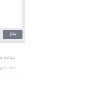
등록
)
2025.01.21
2025.01.21