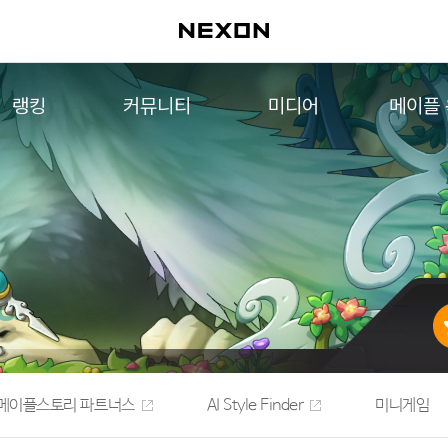
랭킹
커뮤니티
미디어
메이플
월드 랭킹
자유게시판
영상
메이플 
컨텐츠 랭킹
메이플 아트
음악
메이플 코디
아트웍
메이플스토리 파트너스
웹툰
AI Style Finder
미니게임
커뮤니티 아카이브
메이플스토리 파트너스
AI Style Finder
미니게임