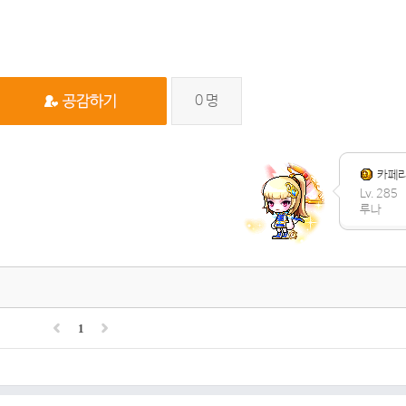
0
명
카페
Lv. 285
루나
1