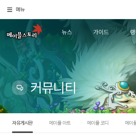
메뉴
뉴스
가이드
랭
공지사항
게임정보
월드
업데이트
직업소개
컨텐츠
이벤트
확률형 아이템
캐시샵 공지
NEXON NOW
커뮤니티
메이플 알림판
추가정보
with maple
자유게시판
메이플 아트
메이플 코디
메이