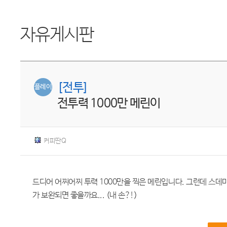
자유게시판
[전투]
플레이
전투력 1000만 메린이
커피딴Q
드디어 어찌어찌 투력 1000만을 찍은 메린입니다. 그런데 스데
가 보완되면 좋을까요... (내 손?!)