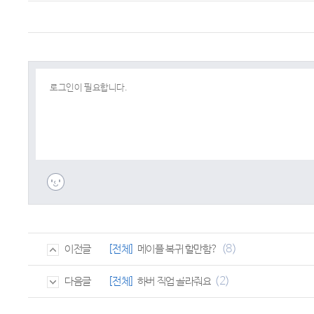
(8)
[전체]
메이플 복귀 할만함?
이전글
(2)
[전체]
하버 직업 골라줘요
다음글