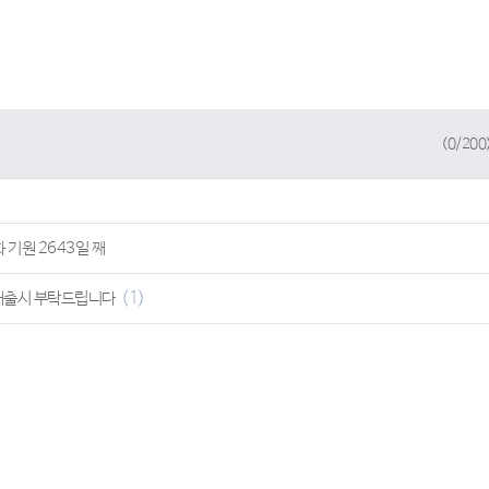
(
0
/200
 기원 2643일 째
(1)
 재출시 부탁드립니다