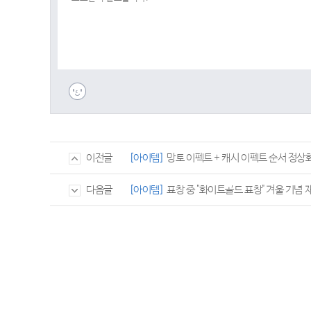
[아이템]
망토 이펙트 + 캐시 이펙트 순서 정상화
이전글
[아이템]
표창 중 "화이트골드 표창" 겨울 기념
다음글