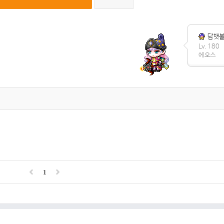
담뱃
Lv. 180
에오스
1