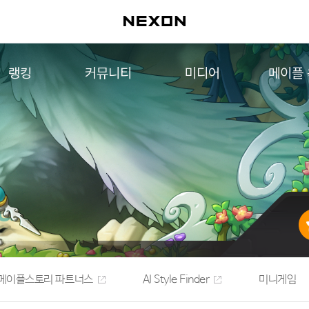
랭킹
커뮤니티
미디어
메이플
월드 랭킹
자유게시판
영상
메이플 
컨텐츠 랭킹
메이플 아트
음악
메이플 코디
아트웍
메이플스토리 파트너스
웹툰
AI Style Finder
미니게임
커뮤니티 아카이브
메이플스토리 파트너스
AI Style Finder
미니게임