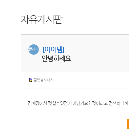
자유게시판
[아이템]
플레이
안녕하세요
담뱃불도다시
경매장에서 펫살수있던거 아닌가요? 펫이라고 검색하니까 