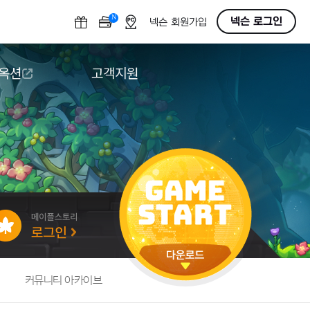
N
OFF
넥슨 로그인
넥슨 회원가입
 옥션
고객지원
옥션
다운로드
도움말/1:1문의
버그악용/불법프로그램 신고
게임 접근성
커뮤니티 아카이브