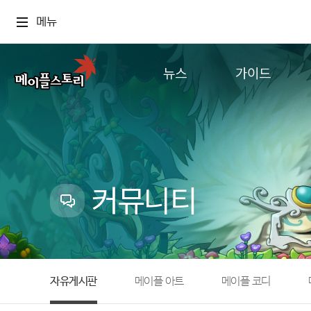
메뉴
뉴스
가이드
공지사항
게임정보
업데이트
직업소개
이벤트
확률형 아이템
캐시샵 공지
NEXON NOW
커뮤니티
메이플 알림판
추가정보
with maple
자유게시판
메이플 아트
메이플 코디