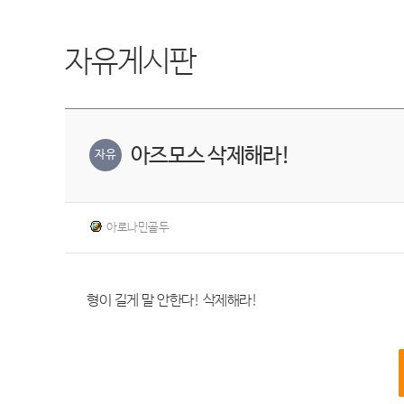
자유게시판
아즈모스 삭제해라!
자유
아로나민골두
형이 길게 말 안한다! 삭제해라!