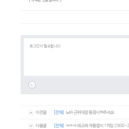
[ 삭제된 댓글입니다. ]
[전체]
노바 근위대장 등장시켜주세요
이전글
[전체]
ㅋㅋㅋ 애초에 개똥겜이 1억당 2500~
다음글