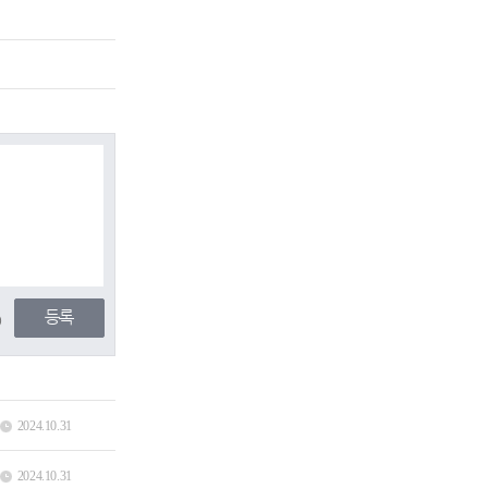
등록
)
2024.10.31
2024.10.31