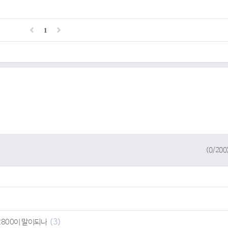
1
(
0
/200
(3)
2800이 말이되나