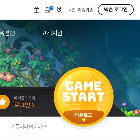
N
OFF
넥슨 로그인
넥슨 회원가입
 옥션
고객지원
옥션
다운로드
도움말/1:1문의
버그악용/불법프로그램 신고
게임 접근성
커뮤니티 아카이브