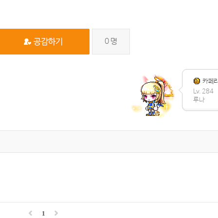
0
명
카페
Lv. 284
루나
1