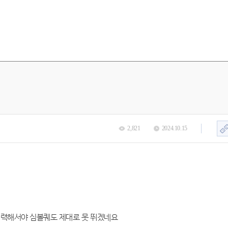
2,821
2024.10.15
무기력해서야 심볼퀘도 제대로 못 뛰겠네요