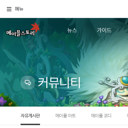
메뉴
뉴스
가이드
공지사항
게임정보
업데이트
직업소개
이벤트
확률형 아이템
캐시샵 공지
NEXON NOW
커뮤니티
메이플 알림판
추가정보
with maple
자유게시판
메이플 아트
메이플 코디