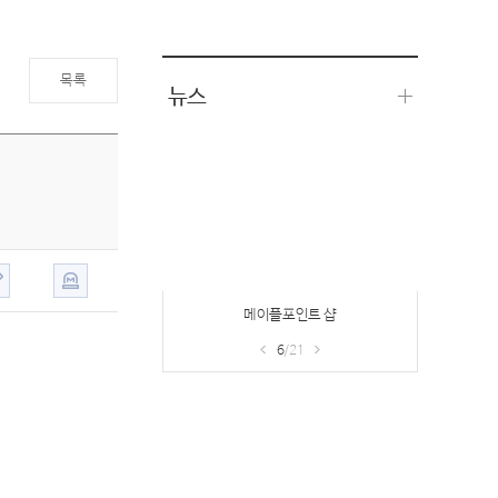
목록
뉴스
메이플포인트 샵
6
/21