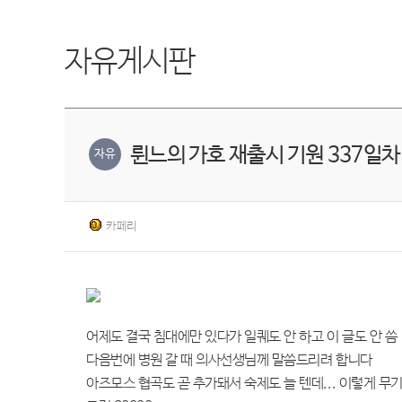
자유게시판
륀느의 가호 재출시 기원 337일차
자유
카페리
어제도 결국 침대에만 있다가 일퀘도 안 하고 이 글도 안 씀
다음번에 병원 갈 때 의사선생님께 말씀드리려 합니다
아즈모스 협곡도 곧 추가돼서 숙제도 늘 텐데... 이렇게 