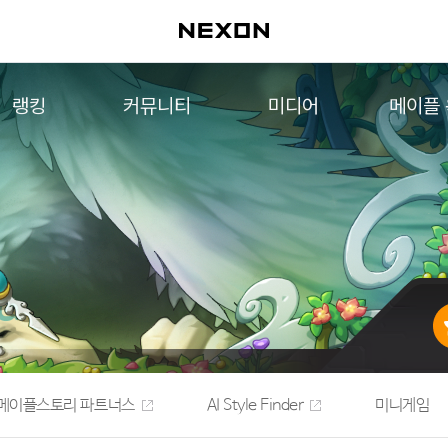
랭킹
커뮤니티
미디어
메이플
월드 랭킹
자유게시판
영상
메이플 
컨텐츠 랭킹
메이플 아트
음악
메이플 코디
아트웍
메이플스토리 파트너스
웹툰
AI Style Finder
미니게임
커뮤니티 아카이브
메이플스토리 파트너스
AI Style Finder
미니게임