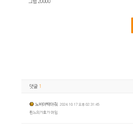
그럼 20000
댓글
1
노비야박아줘
2024.10.17 오후 02:31:45
륀느의가호가 머임