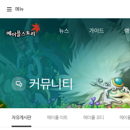
메뉴
뉴스
가이드
랭
공지사항
게임정보
월드
업데이트
직업소개
컨텐츠
이벤트
확률형 아이템
캐시샵 공지
NEXON NOW
커뮤니티
메이플 알림판
추가정보
with maple
자유게시판
메이플 아트
메이플 코디
메이