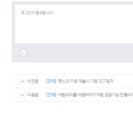
[전체]
륀느의 가호 재출시 기원 327일차
이전글
[전체]
어빌리티를 아템버리기처럼 잠금기능 만들어주세
다음글