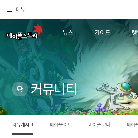
메뉴
뉴스
가이드
랭
공지사항
게임정보
월드
업데이트
직업소개
컨텐츠
이벤트
확률형 아이템
캐시샵 공지
NEXON NOW
커뮤니티
메이플 알림판
추가정보
with maple
자유게시판
메이플 아트
메이플 코디
메이