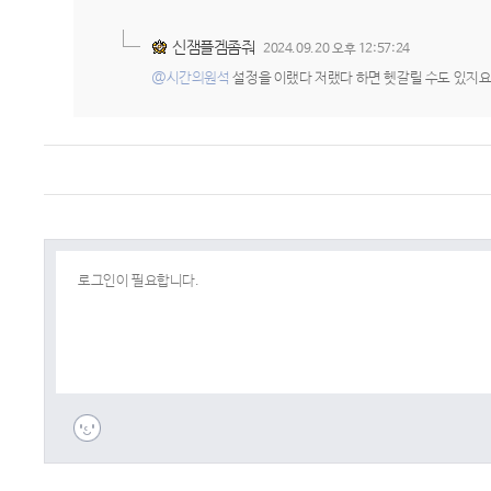
신잼플겜좀줘
2024.09.20 오후 12:57:24
@시간의원석
설정을 이랬다 저랬다 하면 헷갈릴 수도 있지