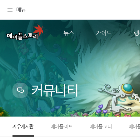
메뉴
뉴스
가이드
랭
공지사항
게임정보
월드
업데이트
직업소개
컨텐츠
이벤트
확률형 아이템
캐시샵 공지
NEXON NOW
커뮤니티
메이플 알림판
추가정보
with maple
자유게시판
메이플 아트
메이플 코디
메이