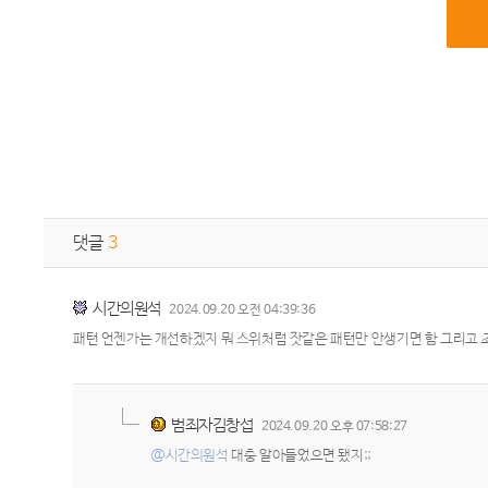
댓글
3
시간의원석
2024.09.20 오전 04:39:36
패턴 언젠가는 개선하겠지 뭐 스위처럼 잣같은 패턴만 안생기면 함 그리고 
범죄자김창섭
2024.09.20 오후 07:58:27
@시간의원석
대충 알아들었으면 됐지;;