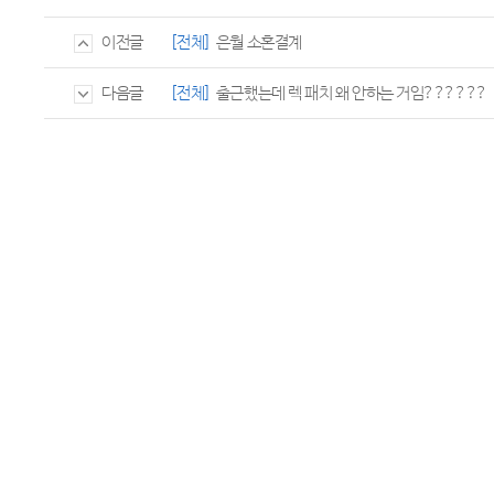
[전체]
은월 소혼결계
이전글
[전체]
출근했는데 렉 패치 왜 안하는 거임??????
다음글