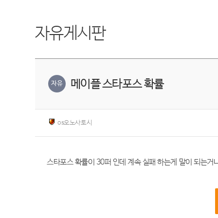
자유게시판
메이플 스타포스 확률
자유
os오노사토시
스타포스 확률이 30퍼 인데 계속 실패 하는게 말이 되는거