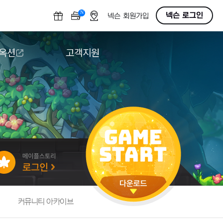
N
OFF
넥슨 로그인
넥슨 회원가입
 옥션
고객지원
옥션
다운로드
도움말/1:1문의
버그악용/불법프로그램 신고
게임 접근성
커뮤니티 아카이브