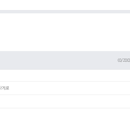
(
0
/200
자게로