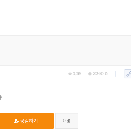
3,059
2024.09.15
냐
0
명