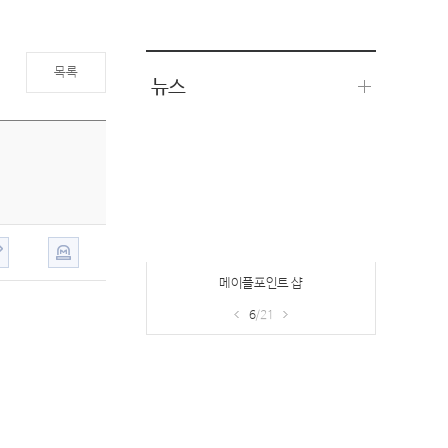
목록
뉴스
메이플포인트 샵
6
/21