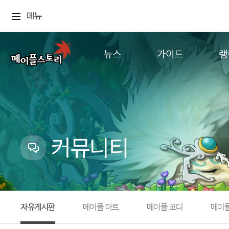
메뉴
뉴스
가이드
랭
공지사항
게임정보
월드
업데이트
직업소개
컨텐츠
이벤트
확률형 아이템
캐시샵 공지
NEXON NOW
커뮤니티
메이플 알림판
추가정보
with maple
자유게시판
메이플 아트
메이플 코디
메이