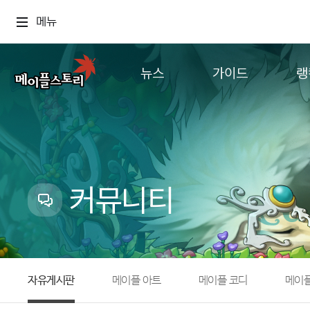
메뉴
뉴스
가이드
랭
공지사항
게임정보
월드
업데이트
직업소개
컨텐츠
이벤트
확률형 아이템
캐시샵 공지
NEXON NOW
커뮤니티
메이플 알림판
추가정보
with maple
자유게시판
메이플 아트
메이플 코디
메이