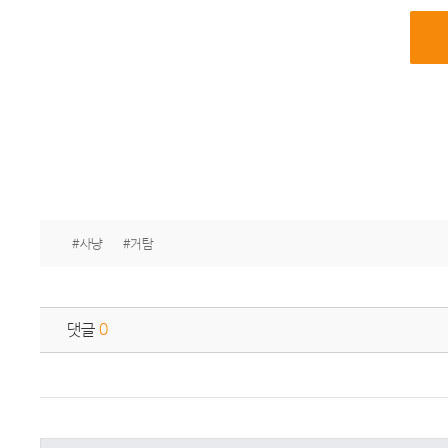
#사냥
#거탐
댓글
0