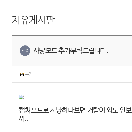
자유게시판
사냥모드 추가부탁드립니다.
자유
분엄
캡쳐모드로 사냥하다보면 거탐이 와도 안보
까..