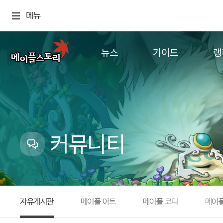
메뉴
뉴스
가이드
랭
공지사항
게임정보
월드
업데이트
직업소개
컨텐츠
이벤트
확률형 아이템
캐시샵 공지
NEXON NOW
커뮤니티
메이플 알림판
추가정보
with maple
자유게시판
메이플 아트
메이플 코디
메이