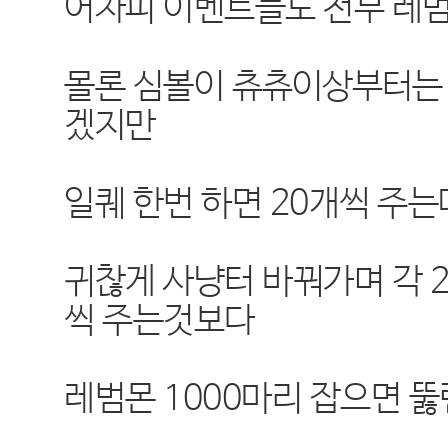
어차피 이벤트들도 전부 레범
몰론 심볼이
츄츄이상부터
겠지만
일퀘 한번 하면 20개씩 주는
귀찮게 사냥터 바꿔가며 각 2
씩 주는것보다
레범몬 1000마리 잡으면 뚫