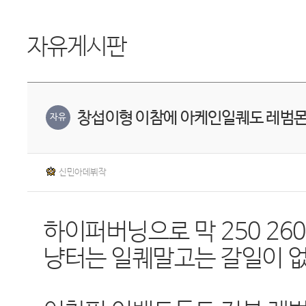
자유게시판
창섭이형 이참에 아케인일퀘도 레범몬 
자유
신민아데뷔작
하이퍼버닝으로 막 250 26
냥터는 일퀘말고는 갈일이 