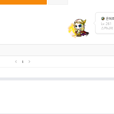
은혜
Lv. 261
스카니아
1