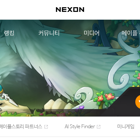
랭킹
커뮤니티
미디어
메이플
월드 랭킹
자유게시판
영상
메이플 
컨텐츠 랭킹
메이플 아트
음악
메이플 코디
아트웍
메이플스토리 파트너스
웹툰
AI Style Finder
미니게임
커뮤니티 아카이브
메이플스토리 파트너스
AI Style Finder
미니게임