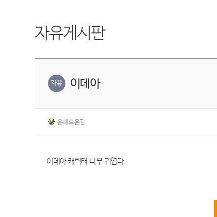
자유게시판
이데아
자유
은혜로운김
이데아 캐릭터 너무 귀엽다