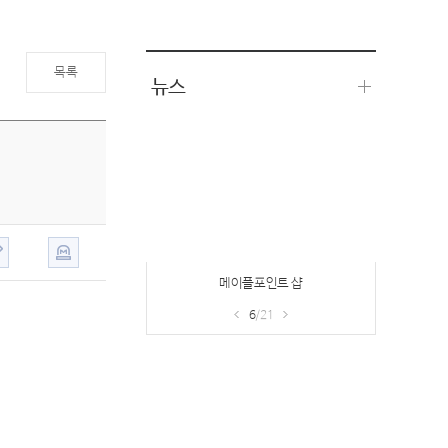
목록
뉴스
메이플포인트 샵
6
/21