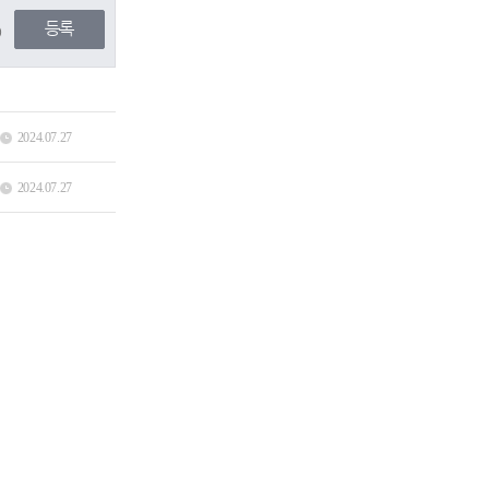
등록
)
2024.07.27
2024.07.27