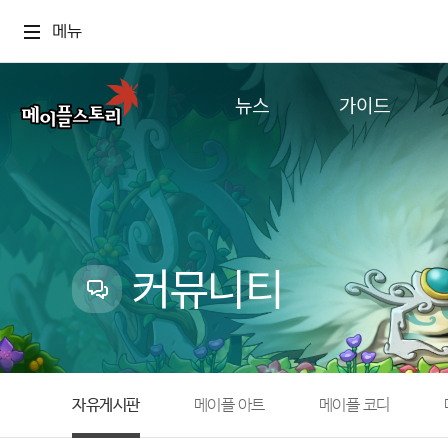
메뉴
뉴스
가이드
공지사항
게임정보
업데이트
직업소개
이벤트
확률형 아이템
캐시샵 공지
NEXON NOW
커뮤니티
메이플 알림판
추가정보
with maple
자유게시판
메이플 아트
메이플 코디