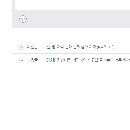
(2)
[전체]
아니 근대 진짜 잠재 이거 맞냐?
이전글
[전체]
창섭이형 메린이인데 큐브 돌리는거 너무 비싸;
다음글