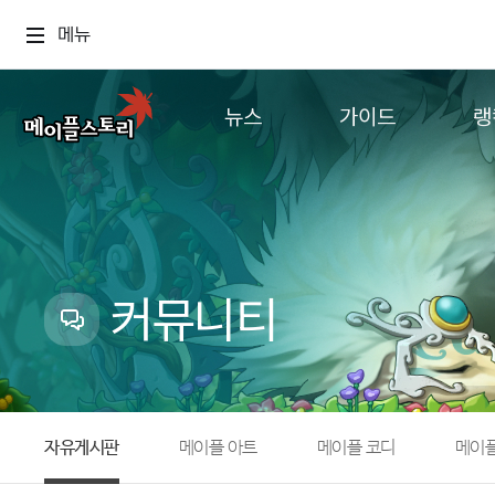
메뉴
뉴스
가이드
랭
공지사항
게임정보
월드
업데이트
직업소개
컨텐츠
이벤트
확률형 아이템
캐시샵 공지
NEXON NOW
커뮤니티
메이플 알림판
추가정보
with maple
자유게시판
메이플 아트
메이플 코디
메이