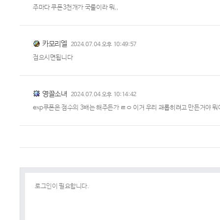
주마다 쿠폰3천개가 국룰이라 뭐,,
카모리엘
2024.07.04 오후 10:49:57
접으시면됩니다
영끌소녀
2024.07.04 오후 10:14:42
exp쿠폰은 점수의 3배는 해주든가 ㄹㅇ 이거 우리 괘롭히려고 만든거야 뭐