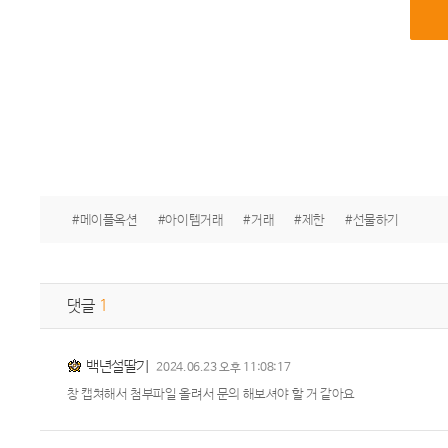
#메이플옥션
#아이템거래
#거래
#제한
#선물하기
댓글
1
백년설딸기
2024.06.23 오후 11:08:17
창 캡쳐해서 첨부파일 올려서 문의 해보셔야 할 거 같아요