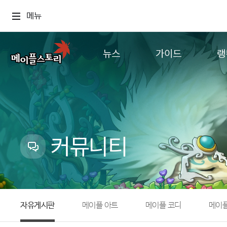
메뉴
뉴스
가이드
랭
공지사항
게임정보
월드
업데이트
직업소개
컨텐츠
이벤트
확률형 아이템
캐시샵 공지
NEXON NOW
커뮤니티
메이플 알림판
추가정보
with maple
자유게시판
메이플 아트
메이플 코디
메이