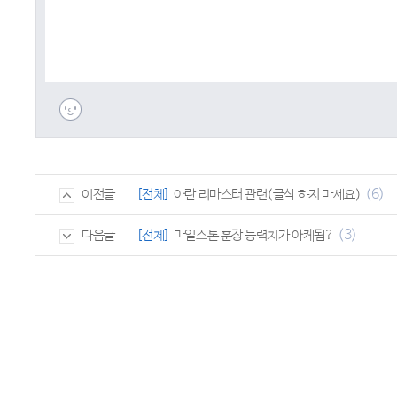
(6)
[전체]
아란 리마스터 관련(글삭 하지 마세요)
이전글
(3)
[전체]
마일스톤 훈장 능력치가 아케됨?
다음글