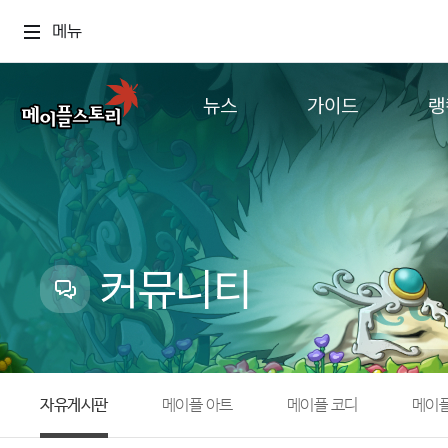
메뉴
뉴스
가이드
랭
공지사항
게임정보
월드
업데이트
직업소개
컨텐츠
이벤트
확률형 아이템
캐시샵 공지
NEXON NOW
커뮤니티
메이플 알림판
추가정보
with maple
자유게시판
메이플 아트
메이플 코디
메이