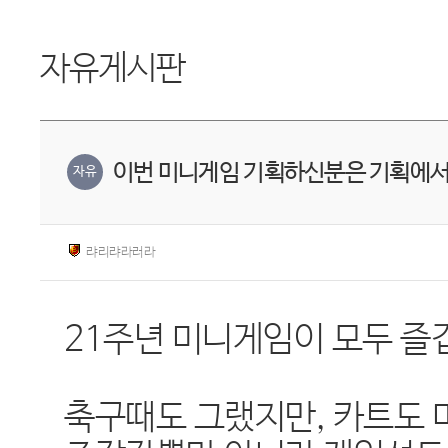
자유게시판
이번 미니게임 기획하신분은 기획에
자유
랴리랴라러라
21주년 미니게임이 모두 즐
축구때도 그랬지만, 카트도