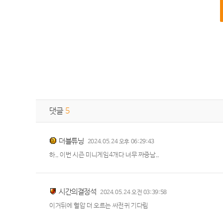
댓글
5
더블튜닝
2024.05.24 오후 06:29:43
하,, 이번 시즌 미니게임4개다 너무 짜증남,,
시간의결정석
2024.05.24 오전 03:39:58
이거뒤에 혈압 더 오르는 싸전귀 기다림