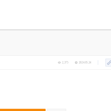
2,375
2024.05.24