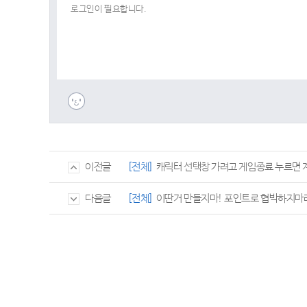
[전체]
캐릭터 선택창 가려고 게임종료 누르면 
이전글
[전체]
이딴거 만들지마! 포인트로 협박하지마
다음글