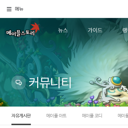
메뉴
뉴스
가이드
랭
공지사항
게임정보
월드
업데이트
직업소개
컨텐츠
이벤트
확률형 아이템
캐시샵 공지
NEXON NOW
커뮤니티
메이플 알림판
추가정보
with maple
자유게시판
메이플 아트
메이플 코디
메이