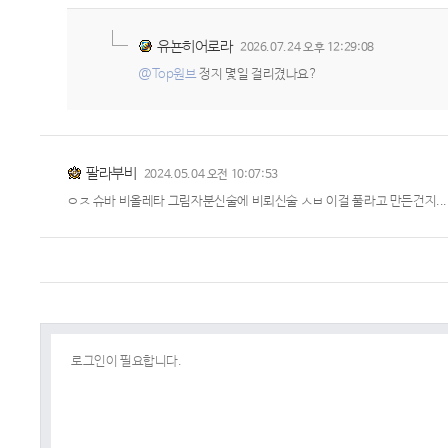
유뇬히어로라
2026.07.24 오후 12:29:08
@Top원브
정지 몇일 걸리겼나요?
팔라부비
2024.05.04 오전 10:07:53
ㅇㅈ 슈바 비올레타 그림자분신술에 비뢰신술 ㅅㅂ 이걸 풀라고 만든건지..