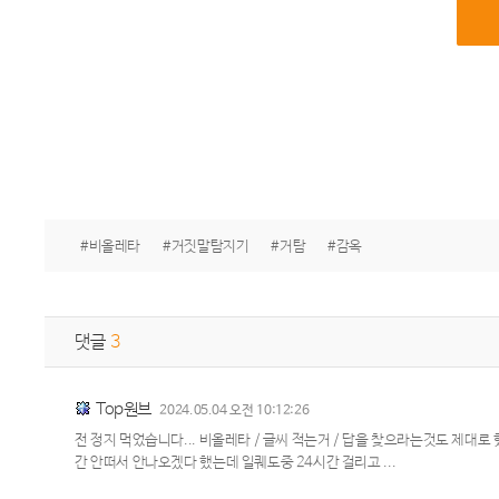
#비올레타
#거짓말탐지기
#거탐
#감옥
댓글
3
Top원브
2024.05.04 오전 10:12:26
전 정지 먹었습니다... 비올레타 / 글씨 적는거 / 답을 찾으라는것도 제대
간 안떠서 안나오겠다 했는데 일퀘도중 24시간 걸리고 ...