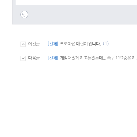
(1)
[전체]
크로아섭 매린이 입니다.
이전글
[전체]
게임재밌게 하고는있는데... 축구 120승은 하..
다음글