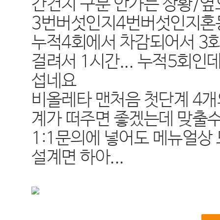
간건지 구분 안가는 상황/
3번버섯인지4번버섯인지혼동
누적4회에서 차감되어서 3회
걸려서 1시간... 누적5회인
섭네요
비올레타 맨처음 첫단계 4개
계가 떠주면 좋겠는데 맞출
1:1문의에 넣어도 메뉴얼상
설계면 하아...