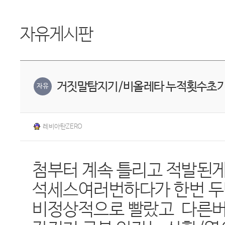
자유게시판
거짓말탐지기/비올레타 누적횟수초기화
자유
레비아탄ZERO
첨부터 계속 틀리고 적발된
석세스여러번하다가 한번 두
비정상적으로 빨랐고 다른버